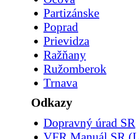
Partizánske
Poprad
Prievidza
Ražňany
Ružomberok
Trnava
Odkazy
Dopravný úrad SR
VFR Manuál SR (