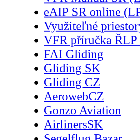
eAIP SR online (L
Využiteľné priesto
VFR příručka ŘLP
FAI Gliding
Gliding SK
Gliding CZ
AerowebCZ
Gonzo Aviation
AirlinersSK
Segelflug Bazar