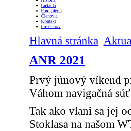
História
Lietadlá
Fotogaléria
Členovia
Kontakt
Pre členov
Hlavná stránka
Aktua
ANR 2021
Prvý júnový víkend p
Váhom navigačná sú
Tak ako vlani sa jej o
Stoklasa na našom 