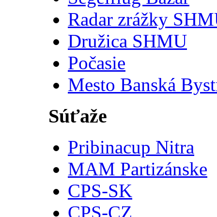
Radar zrážky SH
Družica SHMU
Počasie
Mesto Banská Byst
Súťaže
Pribinacup Nitra
MAM Partizánske
CPS-SK
CPS-CZ