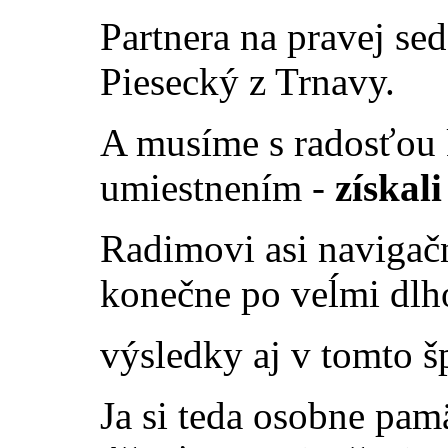
Partnera na pravej se
Piesecký z Trnavy.
A musíme s radosťou k
umiestnením -
získali
Radimovi asi navigačn
konečne po veĺmi dl
výsledky aj v tomto š
Ja si teda osobne pa